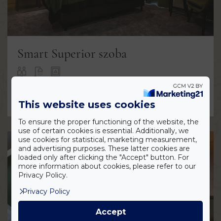
Smart Superior szoba
MEGNÉZEM
This website uses cookies
To ensure the proper functioning of the website, the
use of certain cookies is essential. Additionally, we
use cookies for statistical, marketing measurement,
and advertising purposes. These latter cookies are
loaded only after clicking the "Accept" button. For
more information about cookies, please refer to our
Privacy Policy.
Privacy Policy
Accept