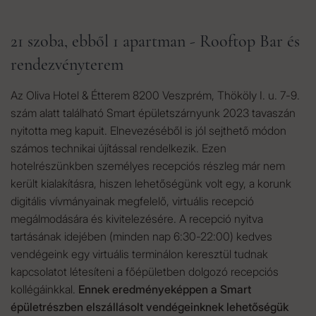
21 szoba, ebből 1 apartman - Rooftop Bar és
rendezvényterem
Az Oliva Hotel & Étterem 8200 Veszprém, Thököly I. u. 7-9.
szám alatt található Smart épületszárnyunk 2023 tavaszán
nyitotta meg kapuit. Elnevezéséből is jól sejthető módon
számos technikai újítással rendelkezik. Ezen
hotelrészünkben személyes recepciós részleg már nem
került kialakításra, hiszen lehetőségünk volt egy, a korunk
digitális vívmányainak megfelelő, virtuális recepció
megálmodására és kivitelezésére. A recepció nyitva
tartásának idejében (minden nap 6:30-22:00) kedves
vendégeink egy virtuális terminálon keresztül tudnak
kapcsolatot létesíteni a főépületben dolgozó recepciós
kollégáinkkal.
Ennek eredményeképpen a Smart
épületrészben elszállásolt vendégeinknek lehetőségük