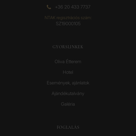
+36 20 433 7737
NTAK regisztrációs szám:
SZ19000105
GYORSLINKEK
Oliva Étterem
Hotel
Események, ajánlatok
Ajándékutalvány
Galéria
FOGLALÁS