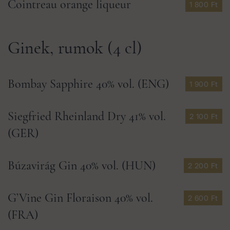
Cointreau orange liqueur
1 800 Ft
Ginek, rumok (4 cl)
Bombay Sapphire 40% vol. (ENG)
1 900 Ft
Siegfried Rheinland Dry 41% vol.
2 100 Ft
(GER)
Búzavirág Gin 40% vol. (HUN)
2 200 Ft
G’Vine Gin Floraison 40% vol.
2 600 Ft
(FRA)