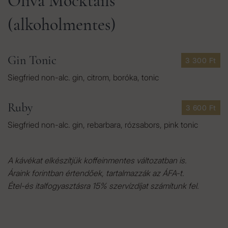
Oliva Mocktails
(alkoholmentes)
Gin Tonic
3 300 Ft
Siegfried non-alc. gin, citrom, boróka, tonic
Ruby
3 600 Ft
Siegfried non-alc. gin, rebarbara, rózsabors, pink tonic
A kávékat elkészítjük koffeinmentes változatban is.
Áraink forintban értendőek, tartalmazzák az ÁFA-t.
Étel-és italfogyasztásra 15% szervízdíjat számítunk fel.