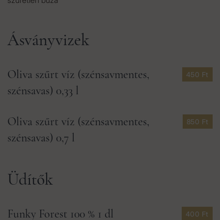
szüretlen búza
Ásványvizek
Oliva szűrt víz (szénsavmentes,
450 Ft
szénsavas) 0,33 l
Oliva szűrt víz (szénsavmentes,
850 Ft
szénsavas) 0,7 l
Üdítők
Funky Forest 100 % 1 dl
400 Ft