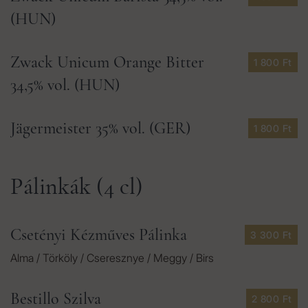
(HUN)
Zwack Unicum Orange Bitter
1 800 Ft
34,5% vol. (HUN)
Jägermeister 35% vol. (GER)
1 800 Ft
Pálinkák (4 cl)
Csetényi Kézműves Pálinka
3 300 Ft
Alma / Törköly / Cseresznye / Meggy / Birs
Bestillo Szilva
2 800 Ft