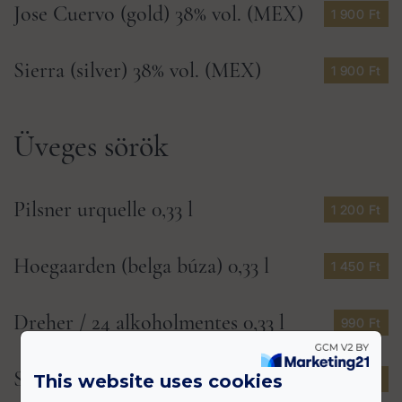
Jose Cuervo (gold) 38% vol. (MEX)
1 900 Ft
Sierra (silver) 38% vol. (MEX)
1 900 Ft
Üveges sörök
Pilsner urquelle 0,33 l
1 200 Ft
Hoegaarden (belga búza) 0,33 l
1 450 Ft
Dreher / 24 alkoholmentes 0,33 l
990 Ft
Staropramen (barna sör) 0,5 l
This website uses cookies
1 290 Ft