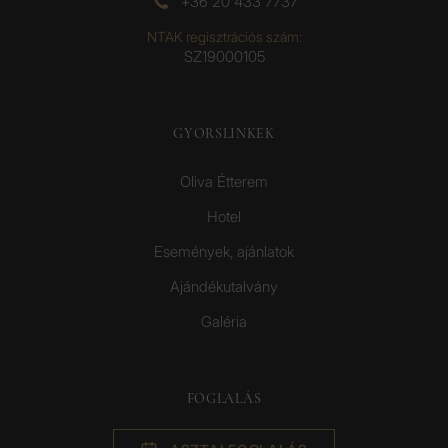
+36 20 433 7737
NTAK regisztrációs szám:
SZ19000105
GYORSLINKEK
Oliva Étterem
Hotel
Események, ajánlatok
Ajándékutalvány
Galéria
FOGLALÁS