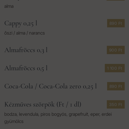
alma
Cappy 0,25 l
890 Ft
őszi / alma / narancs
Almafröccs 0,3 l
900 Ft
Almafröccs 0,5 l
1 100 Ft
Coca-Cola / Coca-Cola zero 0,25 l
890 Ft
Kézműves szörpök (Ft / 1 dl)
350 Ft
bodza, levendula, piros bogyós, grapefruit, eper, erdei
gyümölcs