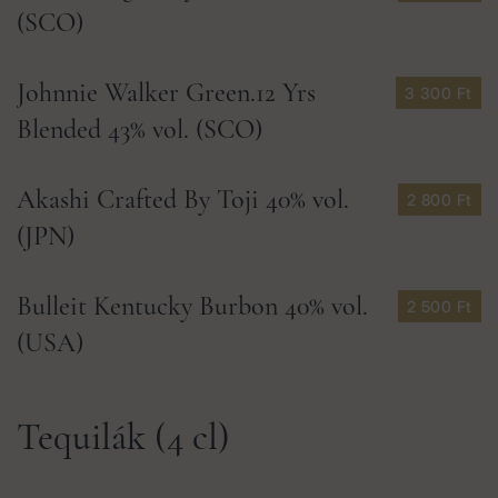
(SCO)
Johnnie Walker Green.12 Yrs
3 300 Ft
Blended 43% vol. (SCO)
Akashi Crafted By Toji 40% vol.
2 800 Ft
(JPN)
Bulleit Kentucky Burbon 40% vol.
2 500 Ft
(USA)
Tequilák (4 cl)