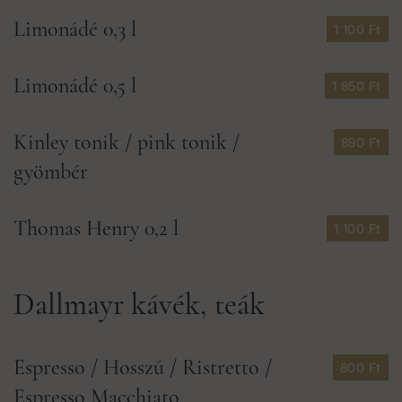
Limonádé 0,3 l
1 100 Ft
Limonádé 0,5 l
1 850 Ft
Kinley tonik / pink tonik /
890 Ft
gyömbér
Thomas Henry 0,2 l
1 100 Ft
Dallmayr kávék, teák
Espresso / Hosszú / Ristretto /
800 Ft
Espresso Macchiato