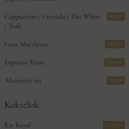
Cappuccino / Cortado / Flat White
950 Ft
/ Teák
Latte Macchiato
1 100 Ft
Espresso Tonic
1 650 Ft
Alternatív tej
200 Ft
Koktélok
Kir Royal
2 300 Ft