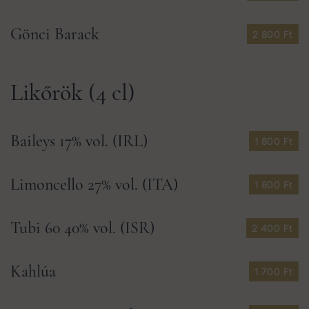
Gönci Barack
2 800 Ft
Likőrök (4 cl)
Baileys 17% vol. (IRL)
1 800 Ft
Limoncello 27% vol. (ITA)
1 600 Ft
Tubi 60 40% vol. (ISR)
2 400 Ft
Kahlúa
1 700 Ft