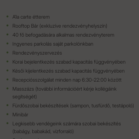
A’la carte étterem
Rooftop Bár (exkluzíve rendezvényhelyszín)
40 fő befogadására alkalmas rendezvényterem
Ingyenes parkolás saját parkolónkban
Rendezvényszervezés
Korai bejelentkezés szabad kapacitás függvényében
Késői kijelentkezés szabad kapacitás függvényében
Recepciósszolgálat minden nap 6:30-22:00 között
Masszázs (további információért kérje kollégáink
segítségét)
Fürdőszobai bekészítések (sampon, tusfürdő, testápoló)
Minibár
Legkisebb vendégeink számára szobai bekészítés
(babágy, babakád, vízforraló)