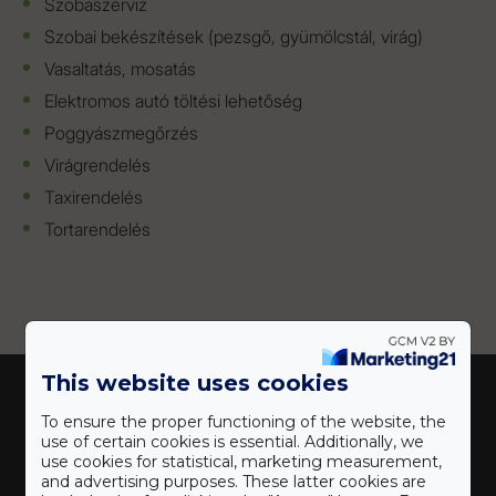
Szobaszerviz
Szobai bekészítések (pezsgő, gyümölcstál, virág)
Vasaltatás, mosatás
Elektromos autó töltési lehetőség
Poggyászmegőrzés
Virágrendelés
Taxirendelés
Tortarendelés
This website uses cookies
To ensure the proper functioning of the website, the
use of certain cookies is essential. Additionally, we
use cookies for statistical, marketing measurement,
and advertising purposes. These latter cookies are