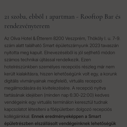
21 szoba, ebből 1 apartman - Rooftop Bar és
rendezvényterem
Az Oliva Hotel & Étterem 8200 Veszprém, Thököly I. u. 7-9.
szám alatt található Smart épületszárnyunk 2023 tavaszán
nyitotta meg kapuit. Elnevezéséből is jól sejthető módon
számos technikai újítással rendelkezik. Ezen
hotelrészünkben személyes recepciós részleg már nem
került kialakításra, hiszen lehetőségünk volt egy, a korunk
digitális vívmányainak megfelelő, virtuális recepció
megálmodására és kivitelezésére. A recepció nyitva
tartásának idejében (minden nap 6:30-22:00) kedves
vendégeink egy virtuális terminálon keresztül tudnak
kapcsolatot létesíteni a főépületben dolgozó recepciós
kollégáinkkal.
Ennek eredményeképpen a Smart
épületrészben elszállásolt vendégeinknek lehetőségük