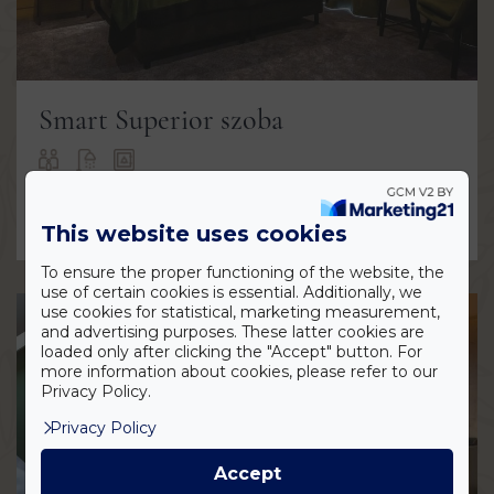
Smart Superior szoba
MEGNÉZEM
This website uses cookies
To ensure the proper functioning of the website, the
use of certain cookies is essential. Additionally, we
use cookies for statistical, marketing measurement,
and advertising purposes. These latter cookies are
loaded only after clicking the "Accept" button. For
more information about cookies, please refer to our
Privacy Policy.
Privacy Policy
Accept