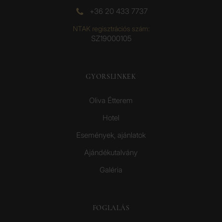
+36 20 433 7737
NTAK regisztrációs szám:
SZ19000105
GYORSLINKEK
Oliva Étterem
Hotel
Események, ajánlatok
Ajándékutalvány
Galéria
FOGLALÁS