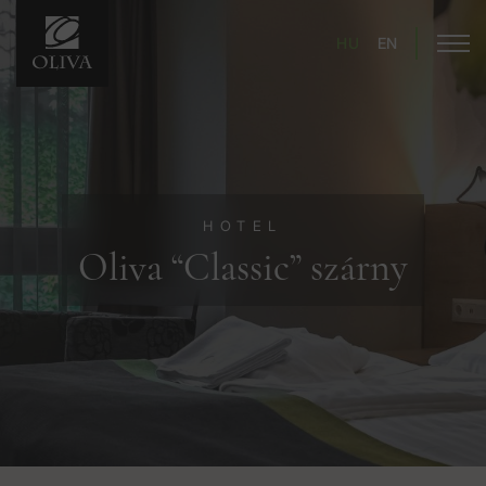
HU
EN
HOTEL
Oliva “Classic” szárny