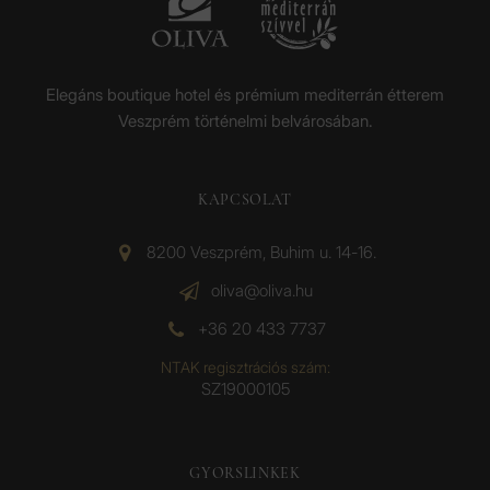
Elegáns boutique hotel és prémium mediterrán étterem
Veszprém történelmi belvárosában.
KAPCSOLAT
8200 Veszprém, Buhim u. 14-16.
oliva@oliva.hu
+36 20 433 7737
NTAK regisztrációs szám:
SZ19000105
GYORSLINKEK