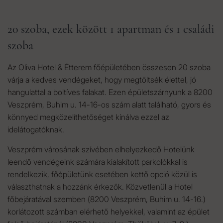
20 szoba, ezek között 1 apartman és 1 családi
szoba
Az Oliva Hotel & Étterem főépületében összesen 20 szoba
várja a kedves vendégeket, hogy megtöltsék élettel, jó
hangulattal a boltíves falakat. Ezen épületszárnyunk a 8200
Veszprém, Buhim u. 14-16-os szám alatt található, gyors és
könnyed megközelíthetőséget kínálva ezzel az
idelátogatóknak.
Veszprém városának szívében elhelyezkedő Hotelünk
leendő vendégeink számára kialakított parkolókkal is
rendelkezik, főépületünk esetében kettő opció közül is
választhatnak a hozzánk érkezők. Közvetlenül a Hotel
főbejáratával szemben (8200 Veszprém, Buhim u. 14-16.)
korlátozott számban elérhető helyekkel, valamint az épület