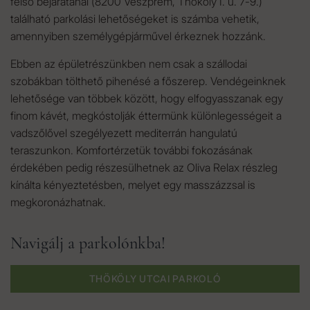
felső bejáratánál (8200 Veszprém, Thököly I. u. 7-9.)
található parkolási lehetőségeket is számba vehetik,
amennyiben személygépjárművel érkeznek hozzánk.
Ebben az épületrészünkben nem csak a szállodai
szobákban tölthető pihenésé a főszerep. Vendégeinknek
lehetősége van többek között, hogy elfogyasszanak egy
finom kávét, megkóstolják éttermünk különlegességeit a
vadszőlővel szegélyezett mediterrán hangulatú
teraszunkon. Komfortérzetük további fokozásának
érdekében pedig részesülhetnek az Oliva Relax részleg
kínálta kényeztetésben, melyet egy masszázzsal is
megkoronázhatnak.
Navigálj a parkolónkba!
THÖKÖLY UTCAI PARKOLÓ