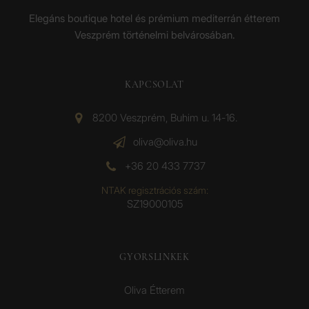
Elegáns boutique hotel és prémium mediterrán étterem
Veszprém történelmi belvárosában.
KAPCSOLAT
8200 Veszprém, Buhim u. 14-16.
oliva@oliva.hu
+36 20 433 7737
NTAK regisztrációs szám:
SZ19000105
GYORSLINKEK
Oliva Étterem