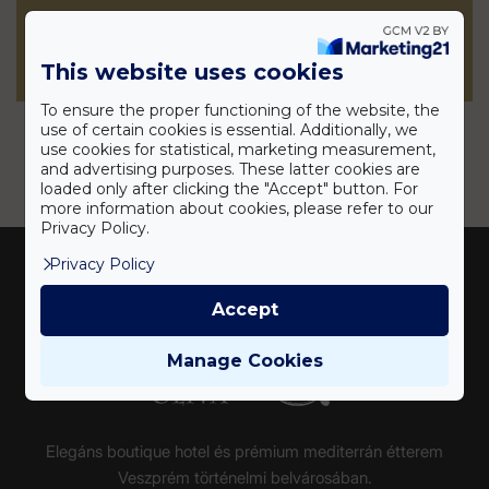
Jelentkezés:
fényképes önéletrajzzal
az
ertekesites@oliva.hu
e-mail címen
This website uses cookies
Érdeklődés:
+36 20 433 5636
To ensure the proper functioning of the website, the
use of certain cookies is essential. Additionally, we
use cookies for statistical, marketing measurement,
and advertising purposes. These latter cookies are
loaded only after clicking the "Accept" button. For
more information about cookies, please refer to our
Privacy Policy.
Privacy Policy
Accept
Manage Cookies
Elegáns boutique hotel és prémium mediterrán étterem
Veszprém történelmi belvárosában.