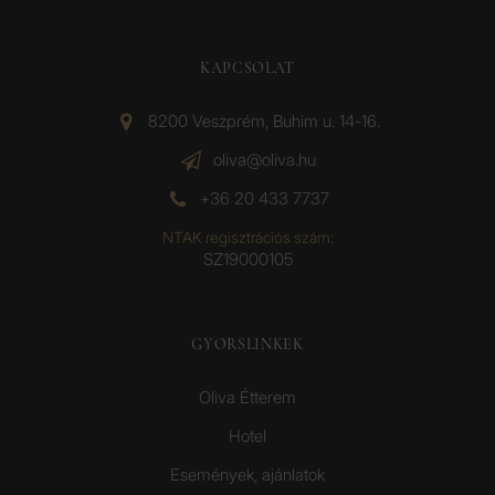
KAPCSOLAT
8200 Veszprém, Buhim u. 14-16.
oliva@oliva.hu
+36 20 433 7737
NTAK regisztrációs szám:
SZ19000105
GYORSLINKEK
Oliva Étterem
Hotel
Események, ajánlatok