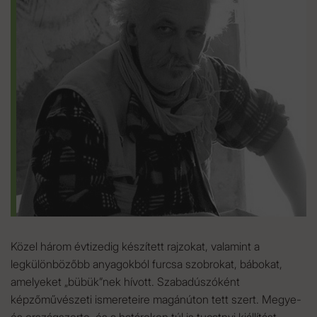
Közel három évtizedig készített rajzokat, valamint a
legkülönbözőbb anyagokból furcsa szobrokat, bábokat,
amelyeket „bübük”nek hívott. Szabadúszóként
képzőművészeti ismereteire magánúton tett szert. Megye-