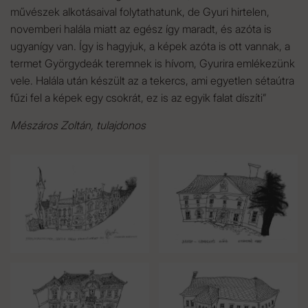
művészek alkotásaival folytathatunk, de Gyuri hirtelen,
novemberi halála miatt az egész így maradt, és azóta is
ugyanígy van. Így is hagyjuk, a képek azóta is ott vannak, a
termet Györgydeák teremnek is hívom, Gyurira emlékezünk
vele. Halála után készült az a tekercs, ami egyetlen sétaútra
fűzi fel a képek egy csokrát, ez is az egyik falat díszíti”
Mészáros Zoltán, tulajdonos