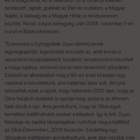
és országszerte, és a határokon túl is tucatnyi kiállítást
rendezett, rajzait, grafikáit az Élet és Irodalom, a Magyar
Napló, a Valóság és a Magyar Hírlap is rendszeresen
közölte. Rövid, súlyos betegség után 2008. november 1-én
hunyt el Balatonkenesén.
“Számomra a Györgydeák Gyuri életművének
legmegkapóbb, legerősebb sorozata az, amit ikonikus
veszprémi középületekről, kúriákról, templomokról készített
a maga sajátos, senkivel össze nem keverhető stílusában.
Ezekből az alkotásaiból még a 90-es évek közepén egy
naptárat is készítettünk, ami hatalmas siker volt. Annyira
tetszettek ezek a rajzok, hogy felkértem 2001-ben, hogy az
Oliva felújított épületét is rajzolja meg, azóta is az étterem
falát díszíti a rajz. Arra gondoltunk, hogy az Oliva egyik
termében kiállíthatnánk ezeket a képeket. Így is lett, Gyuri,
felesége és barátai társaságában nyitottuk meg a kiállítást
az Oliva Étteremben, 2008 tavaszán. Eredetileg egy
időszakos kiállításban gondolkodtunk, amit akár később más